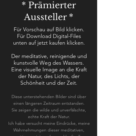
* Prämierter
Aussteller *
Für Vorschau auf Bild klicken.
Für
Download
Digital-Files
unten
auf jetzt kaufen klicken.
Der meditative, reinigende und
kunstvolle Weg des Wassers.
Eine visuelle Image an die Kraft
der Natur, des Lichts, der
Schönheit und der Zeit.
Diese unterstehenden Bilder
sind über
einen längeren Zeitraum entstanden.
Sie zeigen die wilde und unverfälschte,
echte Kraft der Natur.
Ich habe versucht meine Eindrücke, meine
Wahrnehmungen dieser meditativen,