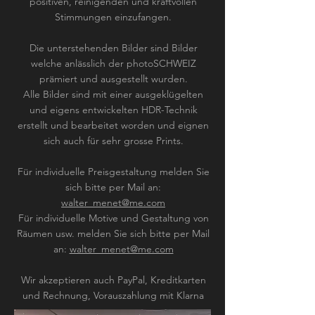
positiven, reinigenden und kraftvollen
Stimmungen einzufangen.
Die unterstehenden Bilder sind Bilder
welche anlässlich der photo
SCHWEIZ
prämiert und ausgestellt wurden.
Alle Bilder sind mit
einer ausgeklügelten
und eigens entwickelten
HDR-Technik
erstellt und bearbeitet worden und eignen
sich auch für sehr
grosse Prints.
Für individuelle Preisgestaltung melden Sie
sich bitte per Mail an:
w
alter_menet@me.com
Für individuelle Motive und Gestaltung von
Räumen usw. melden Sie sich bitte per Mail
an:
walter_menet@me.com
Wir akzeptieren
auch
PayPal, Kreditkarten
und Rechnung, Vorauszahlung mit Klarna