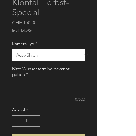
Klöntal Herbst-
Special
Preis
CHF 150.00
inkl. MwSt
Kamera Typ
*
Bitte Wunschtermine bekannt
geben
*
0/500
Anzahl
*