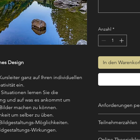
Anzahl
*
ches Design
In den Warenko
rsleiter ganz auf Ihren individuellen
tivität ein.
Situationen lernen Sie die
tung und auf was es ankommt um
Anforderungen per
 Bilder machen zu können.
hkeit um selber zu üben.
Persönliche Anforde
Bildgestaltungs-Möglichkeiten.
Teilnehmerzahlen
Wunsch sich primä
ildgestaltungs-Wirkungen.
entwickeln.
1 Persone
Fotografische Anfor
Online Theorieblo