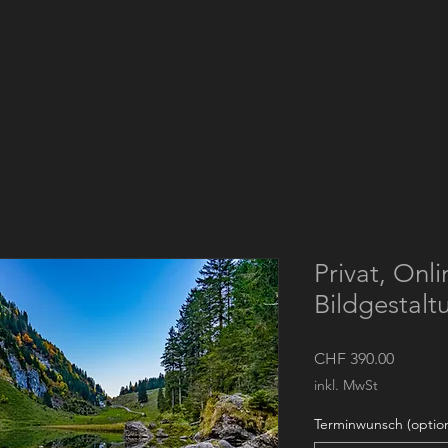
e, Reisen,
ops &
agazine
Privat, Onl
Bildgestaltu
Preis
CHF 390.00
inkl. MwSt
Terminwunsch (option