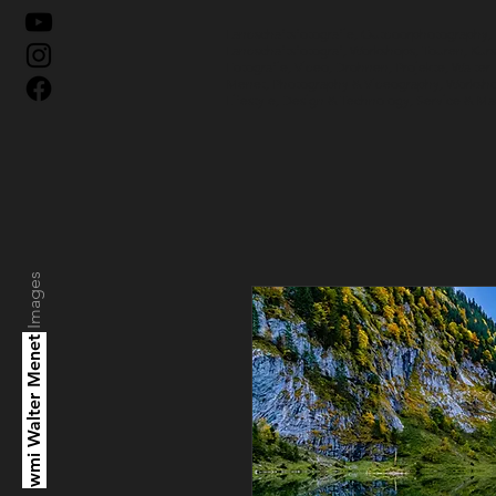
Landschaftsfotografie, Outdoorphotography,
Landschaftsfotograf, Workshops, Touren, Kurs
Fotografie, Video, Drohnen, Projekte, Walter
Menet,
Photography & Videography, Worksh
Lifestyle, Design & Technology, Service & M
Images
wmi Walter Menet