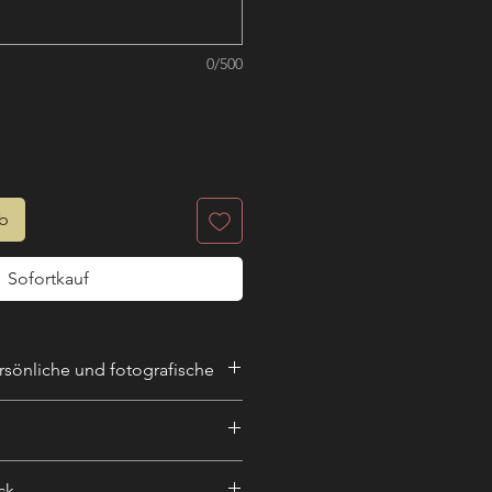
0/500
rb
Sofortkauf
sönliche und fotografische
rungen
r gestalterisch weiter zu
derungen
ck