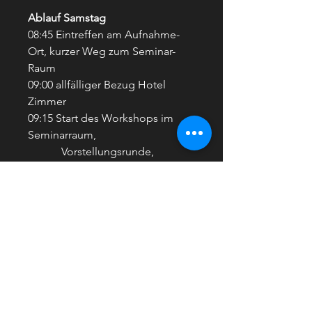
Ablauf Samstag
08:45 Eintreffen am Aufnahme-
Ort, kurzer Weg zum Seminar-
Raum
09:00 allfälliger Bezug Hotel
Zimmer
09:15 Start des Workshops im
Seminarraum,
Vorstellungsrunde,
Theorieblock
Kameraeinstellungen,
Bildgestaltung, Storytelling
11:30 - 12:00 Verschiebung zum
"Set", Aufnahme-Ort
12:15 - 13:00 Mittagessen, danach
Spaziergang zu den
umliegenden Shooting Spots
13:00 - 14:30 Filmen bei den