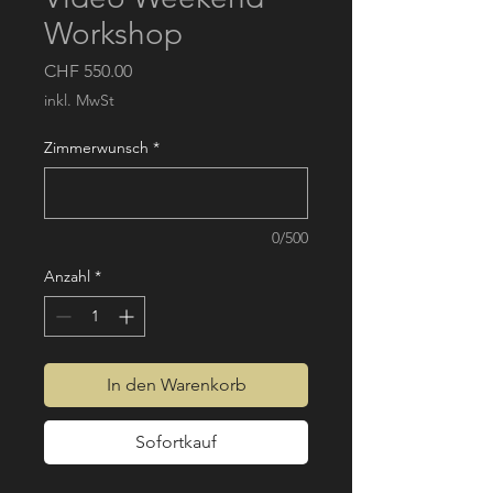
Workshop
Preis
CHF 550.00
inkl. MwSt
Zimmerwunsch
*
0/500
Anzahl
*
In den Warenkorb
Sofortkauf