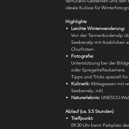
Verrucano-Gesteinen und den m
ideale Kulisse für Winterfotogra
Highlights
Leichte Winterwanderung:
Von der Tannenbodenalp übe
Seebenalp mit Ausblicken a
Churfirsten.
Fotografie:
Unterstützung bei der Bildg
oder Spiegelreflexkamera.
Tipps und Tricks speziell fü
Kulinarik:
Mittagessen mit re
Seebenalp, inkl.
Naturerlebnis:
UNESCO-Welte
Ablauf (ca. 5.5 Stunden)
Treffpunkt:
09:30 Uhr beim Parkplatz d