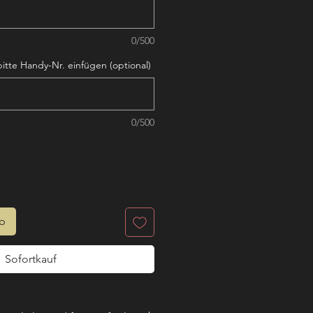
0/500
itte Handy-Nr. einfügen (optional)
0/500
rb
Sofortkauf