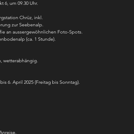
t 6, um 09.30 Uhr.
Wichtige Hinweise:
Die individuelle 
gstation Chrüz, inkl.
Versicherungen li
rung zur Seebenalp.
Teilnehmenden.
Die Bergfahrt mit
fie an aussergewöhnlichen Foto-Spots.
inbegriffen.
nbodenalp (ca. 1 Stunde).
Das Mittagessen 
Kafee auf der Seeb
, wetterabhängig.
s 6. April 2025 (Freitag bis Sonntag).
Anreise.