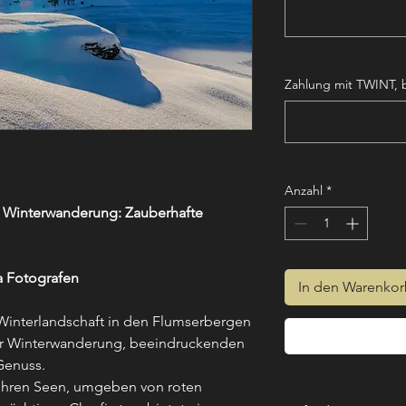
Zahlung mit TWINT, b
Anzahl
*
 Winterwanderung: Zauberhafte
a Fotografen
In den Warenko
 Winterlandschaft in den Flumserbergen
ter Winterwanderung, beeindruckenden
Genuss.
 ihren Seen, umgeben von roten