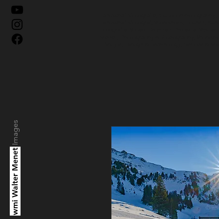
Landschaftsfotografie, Outdoorphotography,
Landschaftsfotograf, Workshops, Touren, Kurs
Fotografie, Video, Drohnen, Projekte, Walter
Menet,
Photography & Videography, Worksh
Lifestyle, Design & Technology, Service & M
Images
wmi Walter Menet