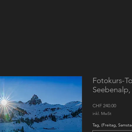
e, Reisen,
ops &
agazine
Fotokurs-To
Seebenalp,
Preis
CHF 240.00
inkl. MwSt
Tag, (Freitag, Sams