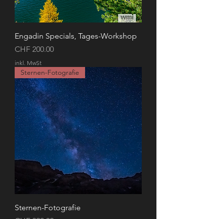
Engadin Specials, Tages-Workshop
Preis
CHF 200.00
inkl. MwSt
Sternen-Fotografie
Sternen-Fotografie